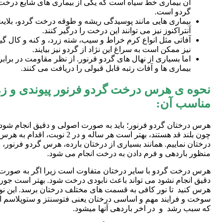
آن بیماری خط سیاه است که یکی از بیماری های شایع درخت
گردو است.
بیماری هایی مانند پوسیدگی ریشه و طوقه درخت گردو، بلایت
آنتراکنوز نیز می توانند این درخت را درگیر کنند.
آفاتی مثل انواع کرم خراط و سیب، شته زرد، و کنه و کال گی
نیز ممکن است به سراغ این نژاد از گردو نیز بیایند.
اما بسیاری از نهال های گردو فرنور. از نظر مقاومت در برابر
بیماری ها و آفات رتبه قابل قبولی را دریافت می کنند.
نحوه ی هرس درخت گردو فرنور پیوندی و ز
مناسب آن:
هرس درختان گردو فرنور؛ باید به صورت اصولی و دقیق انجام شود 
چون بلند قد هستند، بهتر است هر ساله و در 2 نوبت، اقدام 
درختان نماییم. همانند بسیاری از درختان بارده، هرس گردو فرنور، ب
منظور باردهی و فرم دادن به درخت انجام می شود.
هرس درخت گردو با سایر درختان متفاوت است زیرا اگر به صورت
دقیق انجام نشود می تواند باعث نابودی درخت شود. بهتر است جور
هرس کنید تا نور کافی به قسمت های مختلف درختان برسد. این نو
سوخت و فرایند مهم و اساسی درختان یعنی فتوسنتز و ستوپلاسم 
که سبب رشد و در اخر باردهی آنها میشود.