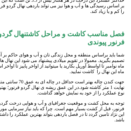
حداکثر عملکرد این درخت در هر هکتار بیش از 5.5 تن اس
بر اساس رسیدگی ها و آب و هوا نیز می تواند باردهی نهال گردو فرن
را کم و یا زیاد کند.
فصل مناسب کاشت و مراحل کاشتنهال گردو
فرنور پیوندی
شما باید براساس منطقه و محل زندگی تان و آب و هوای حاکم بر آ
تصمیم بگیرید. معمولا در تقویم میلادی پیشنهاد می شود این نهال ها ر
ماه نوامبر تا اواسط آوریل بکارید یا میتوانید از اواخر پاییز تا اواخر ا
ماه این نهال را کاشت نمایید.
جهت کندن چاله بهتر است حداقل در چاله ای به عمق 0
نهایت 1 متر کاشته شود.در این عمق ریشه ی نهال گردو فرنور؛ بهت
نوع عملکرد را از خود به نمایش خواهد گذاشت.
توجه به محل کشت و موقعیت جغرافیای و آب و هوایی درخت گردو
فرنور، قبل از کشت بسیار مهم است. چرا که باید نیاز سرمایی مورد 
این نژاد تامین گردد تا در فصل باردهی بتواند بهترین عملکرد را داشت
باشد.