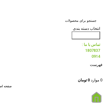
انتخاب دسته بندی
جست و جو
تماس با ما :
1807837
0914
فهرست
0
موارد
0
تومان
صفحه اص