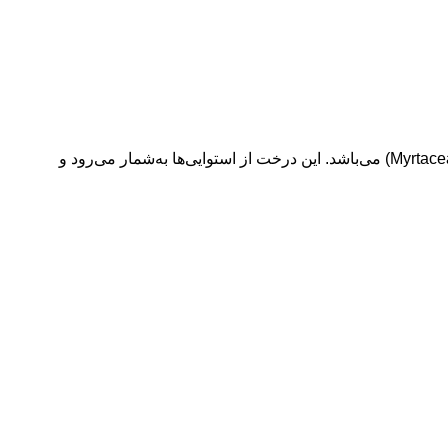
نهال کبوده، که به‌طور علمی با نام “Eucalyptus globulus” شناخته می‌شود، یک گونه از درختان گوناگون است که از خانواده‌ی مرکبات (Myrtaceae) می‌باشد. این درخت از استوایی‌ها به‌شمار می‌رود و