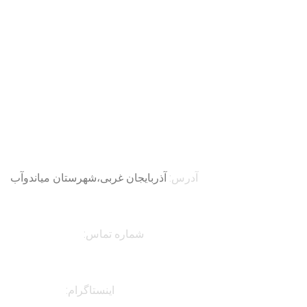
آدرس:
آذربایجان غربی،شهرستان میاندوآب
شماره تماس:
۰۹۱۴۱۸۰۷۸۳۷
اینستاگرام:
faranahal@