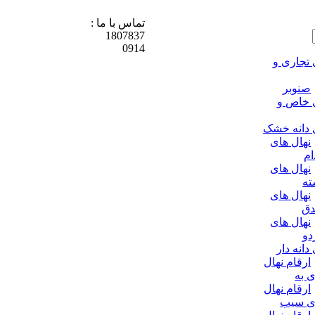
تماس با ما :
1807837
0914
 تجاری و
صنوبر
 خاص و
 دانه خشک
نهال های
ام
نهال های
ته
نهال های
دق
نهال های
دو
دانه دار
ارقام نهال
ی به
ارقام نهال
ی سیب