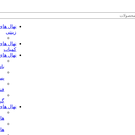
نهال های
زینتی
نهال های
کمیاب
نهال های
باد
پس
فن
گر
نهال های 
ها
ها