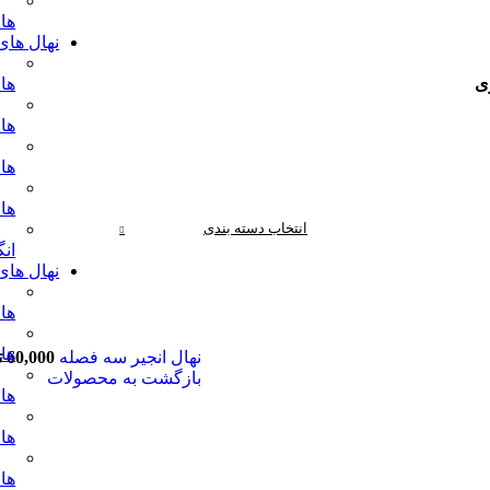
ها
نهال های 
های
ری
های
ها
ها
انتخاب دسته بندی
انگ
نهال های
های
های
نهال انجیر سه فصله
60,000
ت
بازگشت به محصولات
ها
ها
ها