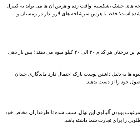
 شاخه های خشک ،شکسته وآفت زده و هرس آن ها می تواند به کنترل
 شده است؛ فقط با هرس سرشاخه های لارو دار در زمستان و
با توجه به فاصله ای که برای کاشت درختان در نظر می گیرید دست کم باید ۶۲۵ عدد نهاله آلبالو در هر هکتار کاشته شود و در شرایط اپتیمم این درختان هر کدام ۳۰ الی ۴۰ کیلو میوه می دهند ؛ پس بار دهی
میوه ها به دلیل داشتن پوست نازک احتمال دارد ماندگاری چندان
حصول خود را از دست ندهید.
د؛ مرغوب بوودن آلبالوی این نهال، سبب شده تا طرفداران مخاص خود
طلوبی را برای تجارت شما داشته باشد.