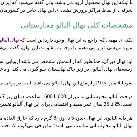
با اینکه این نهال محصول اروپا می باشد، ولی گفته می‌شود که ایرا
شرقی، از نقاط مراکز پرورش دهنده ی این نهال خاص در کشورمان 
مشخصات کلی نهال آلبالو مجارستانی
نکته ی مهمی که راجع به این نهال وجود دارد این است که
نهال آلبالو
مورد بررسی قرار می دهیم. با توجه به مقاومت این نهال، گفته می
ریشه‌های نهال آلبالو ، در زیر خاک نهالستان جلو گیری می کند و با
تقریبا 4 متر، حداکثر ارتفاع این نهال آلبالو می باشد؛ البته در برخی موارد تا 8 متر هم رشد این نهال را پیش بینی کرده‌ اند. درخت مجاری ساقه‌ ی انعطاف پذیزی دارد و به راحتی نمی‌ شکند.
در
است. 25 تا 35 سال عمر مفید و اقتصادی برای این نهال آلبالو تخمین زده شده است؛ این عدد به شیوه نگهداری و مراقبت باغدار هم بستگی دارد.
هر دانه آلبالوی این نهال حدود 5 
نهال آلبالو مجارستانی مناسب می باشد؛ اما برخی می‌گویند که حسا