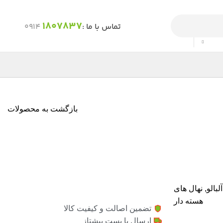
1807837
تماس با ما :
0914
بازگشت به محصولات
لبالو
,
نهال های
هسته دار
تضمین اصالت و کیفیت کالا
ارسال با پست پیشتاز