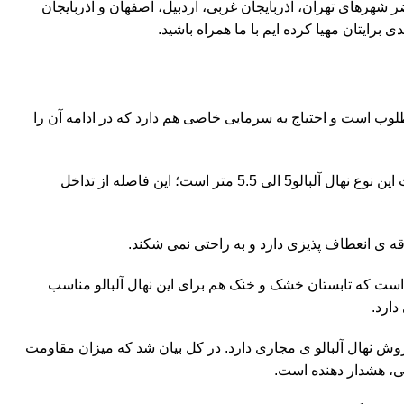
 شهرهای تهران، آذربایجان غربی، اردبیل، اصفهان و آذربایجان
برایتان مهیا کرده ایم با ما همراه باشید.
وب است و احتیاج به سرمایی خاصی هم دارد که در ادامه آن را
این نهال دیرگل، همانطور که از اسمش مشخص می باشد اروپایی است و از کشور مجارستان ارسال می شود. فاصله مورد نیاز برای کاشت این نوع نهال آلبالو5 الی 5.5 متر است؛ این فاصله از تداخل
زمستانه بیرون بیاید. شایان ذکر است که تابستان خشک و خنک هم برای این نهال آلبالو مناسب
داران و میزان فروش نهال آلبالو ی مجاری دارد. در کل بیان شد که میزان مقاومت
یی، هشدار دهنده است.