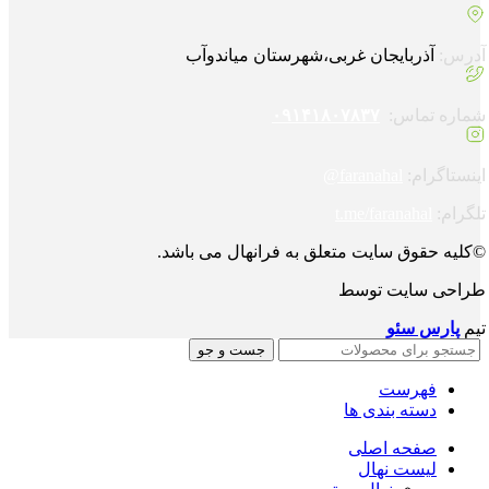
آدرس:
آذربایجان غربی،شهرستان میاندوآب
شماره تماس:
۰۹۱۴۱۸۰۷۸۳۷
اینستاگرام:
faranahal@
تلگرام:
t.me/faranahal
©کلیه حقوق سایت متعلق به فرانهال می باشد.
طراحی سایت توسط
تیم
پارس سئو
جست و جو
فهرست
دسته بندی ها
صفحه اصلی
لیست نهال