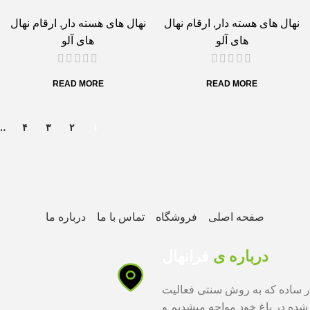
نهال های هسته دار
,
ارقام نهال
نهال های هسته دار
,
ارقام نهال
های آلو
های آلو
READ MORE
READ MORE
…
۴
۳
۲
۱
صفحه اصلی
فروشگاه
تماس با ما
درباره ما
درباره ی
فرانهال
 دار ساده که به روش سنتی فعالیت
 شده در باغ خود مواجه میشدیم و