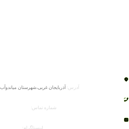
آدرس:
آذربایجان غربی،شهرستان میاندوآب
شماره تماس:
۰۹۱۴۱۸۰۷۸۳۷
اینستاگرام:
faranahal@