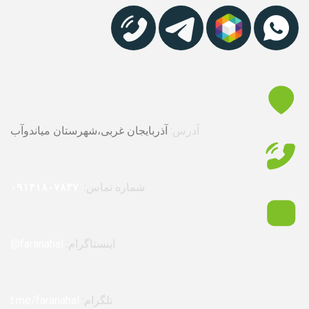
آدرس:
آذربایجان غربی،شهرستان میاندوآب
شماره تماس:
۰۹۱۴۱۸۰۷۸۳۷
اینستاگرام:
faranahal@
تلگرام:
t.me/faranahal