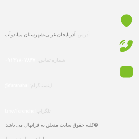
آدرس:
آذربایجان غربی،شهرستان میاندوآب
شماره تماس:
۰۹۱۴۱۸۰۷۸۳۷
اینستاگرام:
faranahal@
تلگرام:
t.me/faranahal
©کلیه حقوق سایت متعلق به فرانهال می باشد.
طراحی سایت توسط