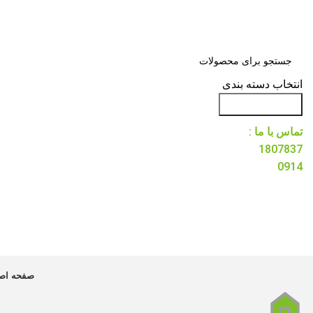
انتخاب دسته بندی
جست و جو
تماس با ما :
1807837
0914
صفحه اص