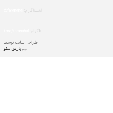
اینستاگرام:
faranahal@
تلگرام:
t.me/faranahal
طراحی سایت توسط
تیم
پارس سئو