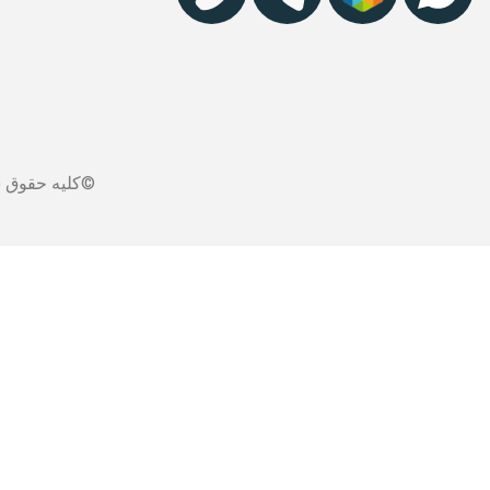
©کلیه حقوق س