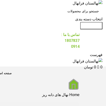
انتخاب دسته بندی
جست و جو
تماس با ما :
1807837
0914
فهرست
0
0
تومان
صفحه اص
Home
نهال های دانه ریز