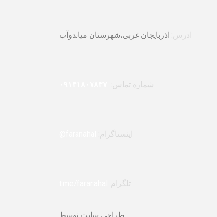
آدرس:
آذربایجان غربی،شهرستان میاندوآب
شماره تماس:
۰۹۱۴۱۸۰۷۸۳۷
اینستاگرام:
faranahal@
تلگرام:
t.me/faranahal
طراحی سایت توسط