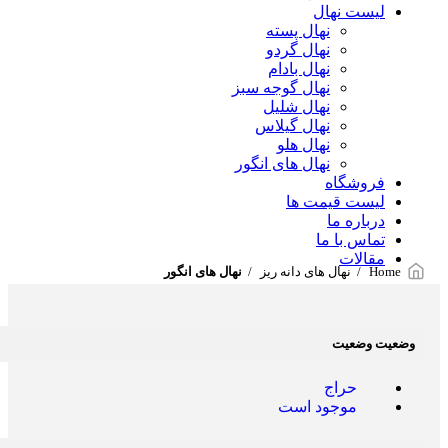
لیست نهال
نهال پسته
نهال گردو
نهال بادام
نهال گوجه سبز
نهال شلیل
نهال گیلاس
نهال هلو
نهال های انگور
فروشگاه
لیست قیمت ها
درباره ما
تماس با ما
مقالات
Home
نهال های دانه ریز
نهال های انگور
وضعیت وضعیت
حراج
موجود است