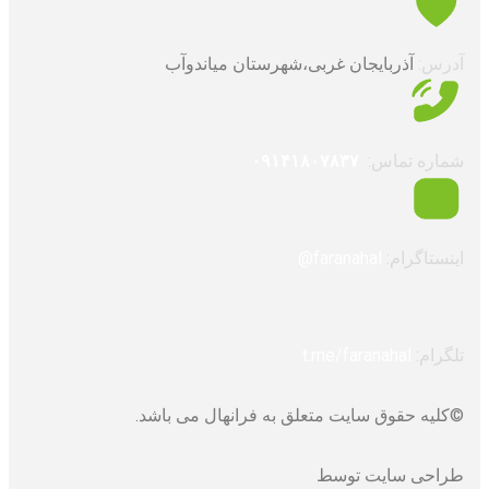
آدرس:
آذربایجان غربی،شهرستان میاندوآب
شماره تماس:
۰۹۱۴۱۸۰۷۸۳۷
اینستاگرام:
faranahal@
تلگرام:
t.me/faranahal
©کلیه حقوق سایت متعلق به فرانهال می باشد.
طراحی سایت توسط