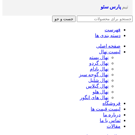
تیم
پارس سئو
جست و جو
فهرست
دسته بندی ها
صفحه اصلی
لیست نهال
نهال پسته
نهال گردو
نهال بادام
نهال گوجه سبز
نهال شلیل
نهال گیلاس
نهال هلو
نهال های انگور
فروشگاه
لیست قیمت ها
درباره ما
تماس با ما
مقالات