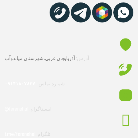
آدرس:
آذربایجان غربی،شهرستان میاندوآب
شماره تماس:
۰۹۱۴۱۸۰۷۸۳۷
اینستاگرام:
faranahal@
تلگرام:
t.me/faranahal