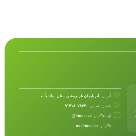
آدرس:
آذربایجان غربی،شهرستان میاندوآب
شماره تماس:
۰۹۱۴۱۸۰۷۸۳۷
اینستاگرام:
faranahal@
تلگرام:
t.me/faranahal